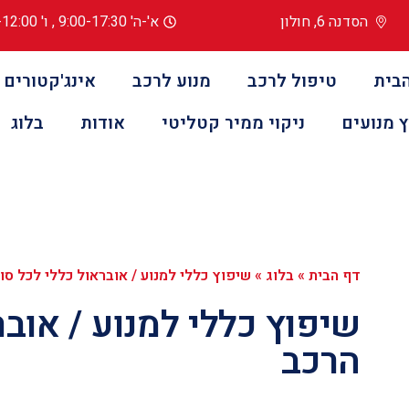
הסדנה 6, חולון
א'-ה' 9:00-17:30 , ו' 8:00-12:00
בית
טיפול לרכב
מנוע לרכב
אינג'קטורים
 מנועים
ניקוי ממיר קטליטי
אודות
בלוג
דף הבית
»
בלוג
»
שיפוץ כללי למנוע / אובראול כללי לכל סו
שיפוץ כללי למנוע / אובר
הרכב