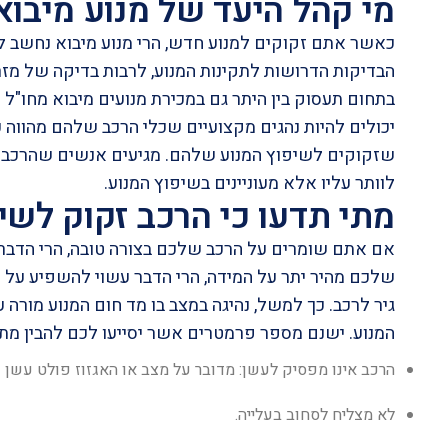
מי קהל היעד של מנוע מיבוא
כאשר אתם זקוקים למנוע חדש, הרי
מנוע מיבוא
נחשב לב
הבדיקות הדרושות לתקינות המנוע, לרבות בדיקה של מזר
בתחום תעסוק בין היתר גם במכירת מנועים מיבוא מחו"ל 
יכולים להיות נהגים מקצועיים שכלי הרכב שלהם מהווה כל
שזקוקים לשיפוץ המנוע שלהם. מגיעים אנשים שהרכב ש
לוותר עליו אלא מעוניינים בשיפוץ המנוע.
מתי תדעו כי הרכב זקוק לשי
אם אתם שומרים על הרכב שלכם בצורה טובה, הרי הדבר מא
שלכם מהיר יתר על המידה, הרי הדבר עשוי להשפיע על ח
גיר לרכב
. כך למשל, נהיגה במצב בו מד חום המנוע מורה
המנוע. ישנם מספר פרמטרים אשר יסייעו לכם להבין מת
הרכב אינו מפסיק לעשן: מדובר על מצב או האגזוז פולט עשן ש
לא מצליח לסחוב בעלייה.