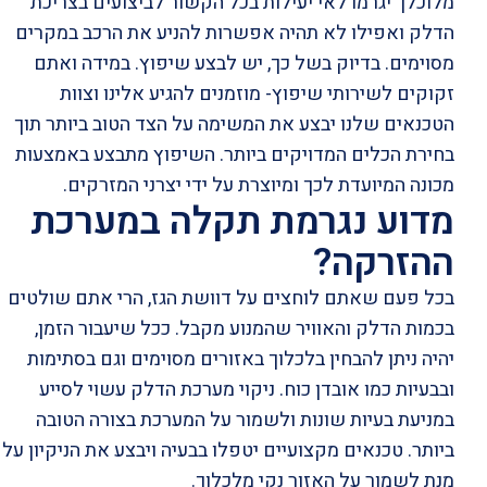
מלוכלך יגרמו לאי יעילות בכל הקשור לביצועים בצריכת
הדלק ואפילו לא תהיה אפשרות להניע את הרכב במקרים
מסוימים. בדיוק בשל כך, יש לבצע שיפוץ. במידה ואתם
זקוקים לשירותי שיפוץ- מוזמנים להגיע אלינו וצוות
הטכנאים שלנו יבצע את המשימה על הצד הטוב ביותר תוך
בחירת הכלים המדויקים ביותר. השיפוץ מתבצע באמצעות
מכונה המיועדת לכך ומיוצרת על ידי יצרני המזרקים.
מדוע נגרמת תקלה במערכת
ההזרקה?
בכל פעם שאתם לוחצים על דוושת הגז, הרי אתם שולטים
בכמות הדלק והאוויר שהמנוע מקבל. ככל שיעבור הזמן,
יהיה ניתן להבחין בלכלוך באזורים מסוימים וגם בסתימות
ובבעיות כמו אובדן כוח. ניקוי מערכת הדלק עשוי לסייע
במניעת בעיות שונות ולשמור על המערכת בצורה הטובה
ביותר. טכנאים מקצועיים יטפלו בבעיה ויבצע את הניקיון על
מנת לשמור על האזור נקי מלכלוך.